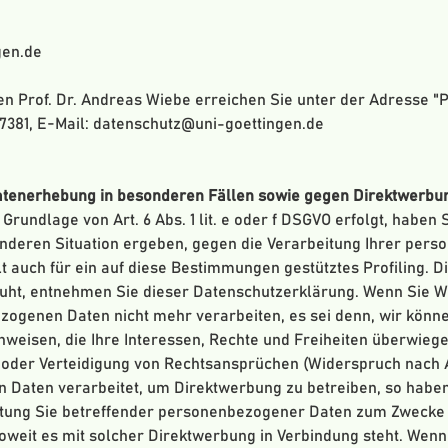
gen.de
 Prof. Dr. Andreas Wiebe erreichen Sie unter der Adresse "Pl
 27381, E-Mail: datenschutz@uni-goettingen.de
tenerhebung in besonderen Fällen sowie gegen Direktwerbung
rundlage von Art. 6 Abs. 1 lit. e oder f DSGVO erfolgt, haben S
sonderen Situation ergeben, gegen die Verarbeitung Ihrer pe
t auch für ein auf diese Bestimmungen gestütztes Profiling. D
ruht, entnehmen Sie dieser Datenschutzerklärung. Wenn Sie 
ezogenen Daten nicht mehr verarbeiten, es sei denn, wir kön
hweisen, die Ihre Interessen, Rechte und Freiheiten überwiege
der Verteidigung von Rechtsansprüchen (Widerspruch nach Ar
Daten verarbeitet, um Direktwerbung zu betreiben, so haben 
tung Sie betreffender personenbezogener Daten zum Zwecke 
, soweit es mit solcher Direktwerbung in Verbindung steht. We